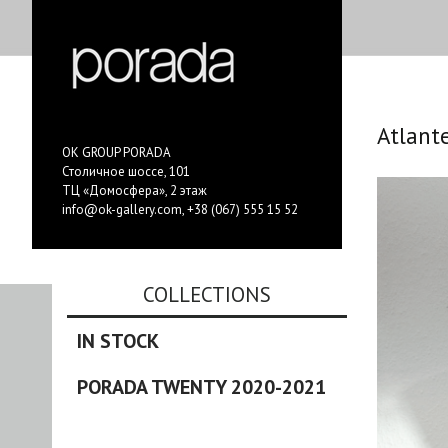
Atlant
OK GROUP PORADA
Столичное шоссе, 101
ТЦ «Домосфера», 2 этаж
info@ok-gallery.com
,
+38 (067) 555 15 52
COLLECTIONS
IN STOCK
PORADA TWENTY 2020-2021