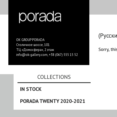
(Русск
OK GROUP PORADA
Столичное шоссе, 101
Sorry, thi
ТЦ «Домосфера», 2 этаж
info@ok-gallery.com
,
+38 (067) 555 15 52
COLLECTIONS
IN STOCK
PORADA TWENTY 2020-2021