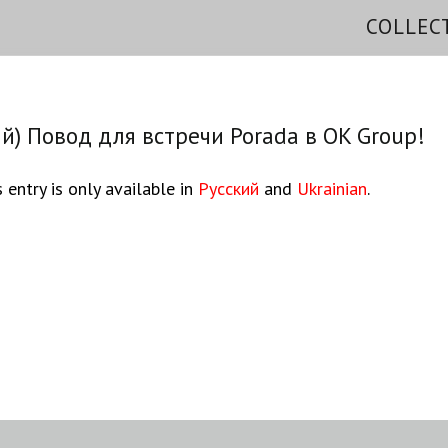
COLLEC
ий) Повод для встречи Porada в OK Group!
s entry is only available in
Русский
and
Ukrainian
.