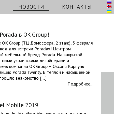
И
НОВОСТИ
КОНТАКТЫ
Porada в OK Group!
OK Group (ТЦ Домосфера, 2 этаж), 5 февраля
вод для встречи Porada»! Центром
̆ мебельный бренд Porada. На закрытой
стными украинскими дизайнерами и
тель компании OK Group – Оксана Карпунь
екцию Porada Twenty. В теплой и насыщенной
прошло знакомство […]
Подробнее...
el Mobile 2019
one del Mobile в Милане – это идеальное