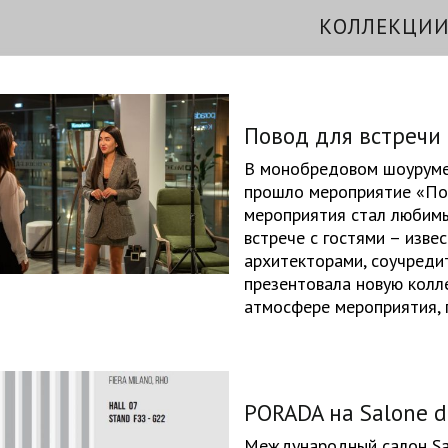
КОЛЛЕКЦИ
Повод для встречи 
В монобредовом шоуруме 
прошло мероприятие «По
мероприятия стал любимыи
встрече с гостями – изве
архитекторами, соучреди
презентовала новую колл
атмосфере мероприятия, 
PORADA на Salone d
Международный салон Sal