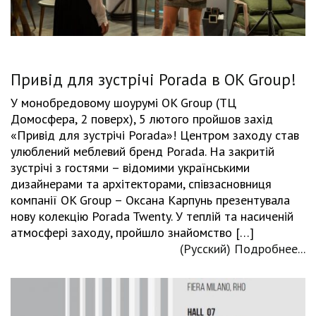
Привід для зустрічі Porada в OK Group!
У монобредовому шоурумі OK Group (ТЦ
Домосфера, 2 поверх), 5 лютого пройшов захід
«Привід для зустрічі Porada»! Центром заходу став
улюблений меблевий бренд Porada. На закритій
зустрічі з гостями – відомими українськими
дизайнерами та архітекторами, співзасновниця
компанії OK Group – Оксана Карпунь презентувала
нову колекцію Porada Twenty. У теплій та насиченій
атмосфері заходу, пройшло знайомство […]
(Русский) Подробнее...