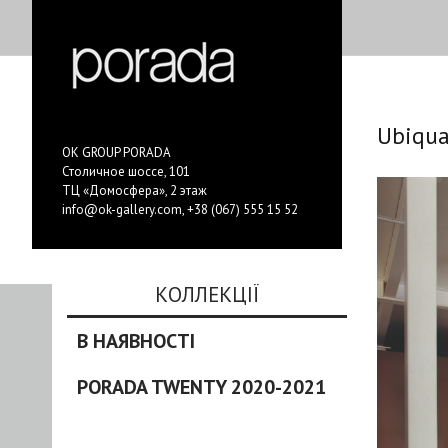
Ubiqu
OK GROUP PORADA
Столичное шоссе, 101
ТЦ «Домосфера», 2 этаж
info@ok-gallery.com
,
+38 (067) 555 15 52
КОЛЛЕКЦІЇ
В НАЯВНОСТІ
PORADA TWENTY 2020-2021